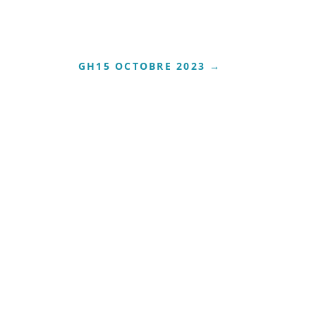
GH15 OCTOBRE 2023
→
023 - Ce qui change la donneTélécharger GIVE HIM