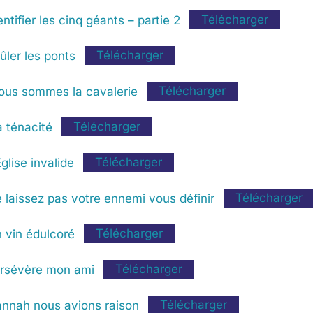
ifier les cinq géants – partie 2
Télécharger
ler les ponts
Télécharger
ous sommes la cavalerie
Télécharger
ténacité
Télécharger
lise invalide
Télécharger
laissez pas votre ennemi vous définir
Télécharger
 vin édulcoré
Télécharger
ersévère mon ami
Télécharger
nnah nous avions raison
Télécharger