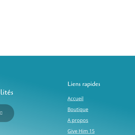
Liens rapides
lités
Accueil
Boutique
A propos
Give Him 15