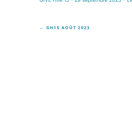
←
GH15 AOÛT 2023
GIVE HIM 15 - 01 décembre 2023 - Si je prie suff