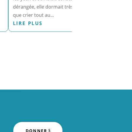
diffici
dérangée, elle dormait très peu et ne faisait
LIR
que crier tout au...
LIRE PLUS
DONNER