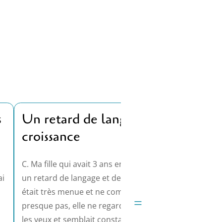
s
Un retard de langage et de
J’é
croissance
M. La
Au tr
C. Ma fille qui avait 3 ans environ présentait
qui je
ai
un retard de langage et de croissance, elle
j'ai r
était très menue et ne communiquait
=
premi
presque pas, elle ne regardait jamais dans
comme
les yeux et semblait constamment