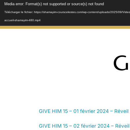
Lecteur
Media error: Format(s) not supported or source(s) not found
vidéo
Télécharger le fichier: https://shamayim-courscelestes.com/wp-content/uploads/2025/09/Video
accueil-shamayim-480.mp4
Télécharger le fichier: https://shamayim-courscelestes.com/wp-content/uploads/2025/09/Video
accueil-shamayim-720_1.webm
G
GIVE HIM 15 – 01 février 2024 – Réveil
GIVE HIM 15 – 02 février 2024 – Révei