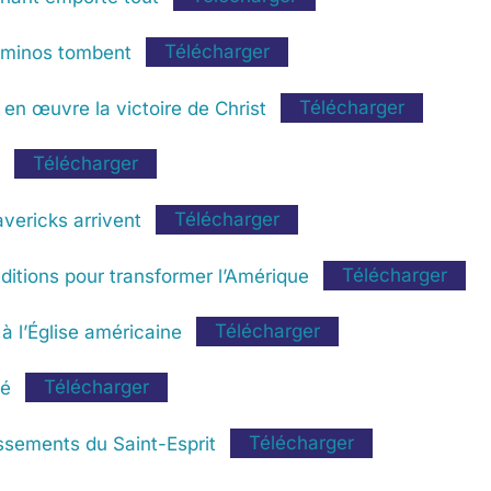
dominos tombent
Télécharger
 en œuvre la victoire de Christ
Télécharger
à
Télécharger
vericks arrivent
Télécharger
ditions pour transformer l’Amérique
Télécharger
à l’Église américaine
Télécharger
ué
Télécharger
ssements du Saint-Esprit
Télécharger