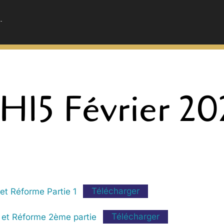
-
-
H15 Février 20
 et Réforme Partie 1
Télécharger
l et Réforme 2ème partie
Télécharger