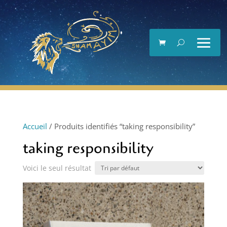
Lecteur
vidéo
Accueil
/ Produits identifiés “taking responsibility”
taking responsibility
Voici le seul résultat